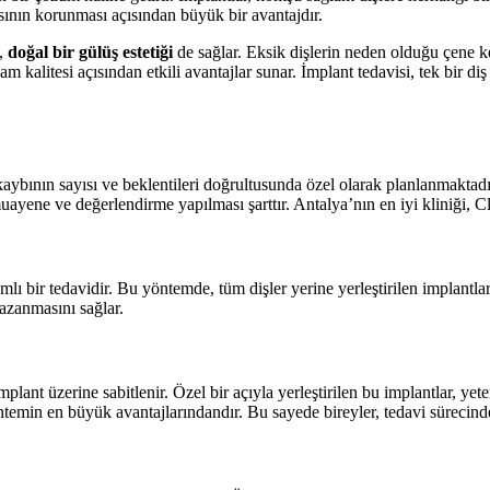
sının korunması açısından büyük bir avantajdır.
,
doğal bir gülüş estetiği
de sağlar. Eksik dişlerin neden olduğu çene k
am kalitesi açısından etkili avantajlar sunar. İmplant tedavisi, tek bir di
 kaybının sayısı ve beklentileri doğrultusunda özel olarak planlanmaktad
uayene ve değerlendirme yapılması şarttır. Antalya’nın en iyi kliniği, Cl
ı bir tedavidir. Bu yöntemde, tüm dişler yerine yerleştirilen implantlar ü
zanmasını sağlar.
mplant üzerine sabitlenir. Özel bir açıyla yerleştirilen bu implantlar, ye
yöntemin en büyük avantajlarındandır. Bu sayede bireyler, tedavi sürecinde