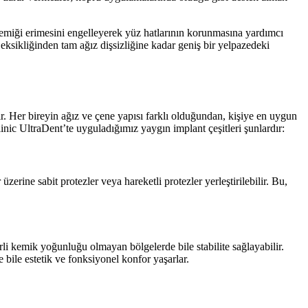
emiği erimesini engelleyerek yüz hatlarının korunmasına yardımcı
ş eksikliğinden tam ağız dişsizliğine kadar geniş bir yelpazedeki
ır. Her bireyin ağız ve çene yapısı farklı olduğundan, kişiye en uygun
inic UltraDent’te uyguladığımız yaygın implant çeşitleri şunlardır:
zerine sabit protezler veya hareketli protezler yerleştirilebilir. Bu,
terli kemik yoğunluğu olmayan bölgelerde bile stabilite sağlayabilir.
 bile estetik ve fonksiyonel konfor yaşarlar.