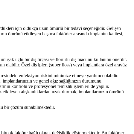
ördükleri için oldukça uzun ömürlü bir tedavi seçeneğidir. Gelişen
ların ömrünü etkileyen başlıca faktörler arasında implantın kalitesi,
umuşak uçlu bir diş fırçası ve florürlü diş macunu kullanımı önerilir.
ın olabilir. Özel diş ipleri (super floss) veya implantlara özel arayüz
resindeki enfeksiyon riskini minimize etmeye yardımcı olabilir.
, implantlarınızın ve genel ağız sağlığınızın durumunu
rının kontrolü ve profesyonel temizlik işlemleri de yapılır.
uz etkileyen alışkanlıklardan uzak durmak, implantlarınızın ömrünü
rlu bir çözüm sunabilmektedir.
, birçok faktöre bağlı olarak değişiklik göstermektedir. Bu faktörler