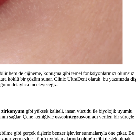
açabilir hem de çiğneme, konuşma gibi temel fonksiyonlarınızı olumsuz
lara köklü bir çözüm sunar. Clinic UltraDent olarak, bu yazımızda
diş
ğunu detaylıca inceleyeceğiz.
e
zirkonyum
gibi yüksek kaliteli, insan vücudu ile biyolojik uyumlu
llanım sağlar. Çene kemiğiyle
osseointegrasyon
adı verilen bir süreçle
bilme gibi gerçek dişlerle benzer işlevler sunmalarıyla öne çıkar. Bu
bir zarar vermezler; köprü uygulamalarında olduğu gibi destek almak