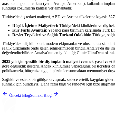
arasında implant markası (yerli, Avrupa, Amerikan), kullanılan implant s
sunduğu çözümlerin kalitesi yer almaktadır.
Türkiye'de diş tedavi maliyeti, ABD ve Avrupa ülkelerine kıyasla
%70
Düşük İşletme Maliyetleri:
Türkiye'deki kliniklerin ve diş hek
Kur Farkı Avantajı:
Yabancı para birimleri karşısında Türk Lira
Devlet Teşvikleri ve Sağlık Turizmi Odaklılık:
Türkiye, sağlı
Türkiye'deki diş klinikleri, modern ekipmanlar ve uluslararası standar
sağlık turizminde önde gelen şehirlerimizden biridir. Antalya'da diş impl
değerlendirebilirler. Antalya’nın en iyi kliniği; Clinic UltraDent ola
2025 yılı için spesifik bir diş implantı maliyeti vermek yasal ve 
göre değişiklik gösterir. Ancak kliniğimize yapacağınız bir
ücretsiz 
politikamızla, bütçenize uygun çözümler sunmaktan memnuniyet duya
Sağlıklı ve estetik bir gülüşe kavuşmak, sadece estetik kaygıları gide
sunmak için buradayız. Daha fazla bilgi ve randevu için bize ulaşmakta
Önceki Blog
Sonraki Blog