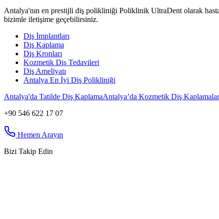
Antalya'nın en prestijli diş polikliniği Poliklinik UltraDent olarak ha
bizimle iletişime geçebilirsiniz.
Diş İmplantları
Diş Kaplama
Diş Kronları
Kozmetik Diş Tedavileri
Diş Ameliyatı
Antalya En İyi Diş Polikliniği
Antalya'da Tatilde Diş Kaplama
Antalya’da Kozmetik Diş Kaplamalar
+90 546 622 17 07
Hemen Arayın
Bizi Takip Edin