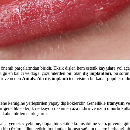
 önemli parçalarından biridir. Eksik dişler, hem estetik kaygılara yol 
duğu en kalıcı ve doğal çözümlerden biri olan
diş implantları
, bu sorun
dir ve neden
Antalya'da diş implantı
tedavisinin bu kadar popüler oldu
 çene kemiğine yerleştirilen yapay diş kökleridir. Genellikle
titanyum
v
r genellikle alerjik reaksiyon riskini en aza indirir ve uzun ömürlü ku
 kalıcı bir temel oluşturur.
ahatça yemek yiyebilme, doğal bir şekilde konuşabilme ve özgüvenle güle
len bir çözüm hâline getirir. İmplantlar, komşu sağlam dişlere herhangi 