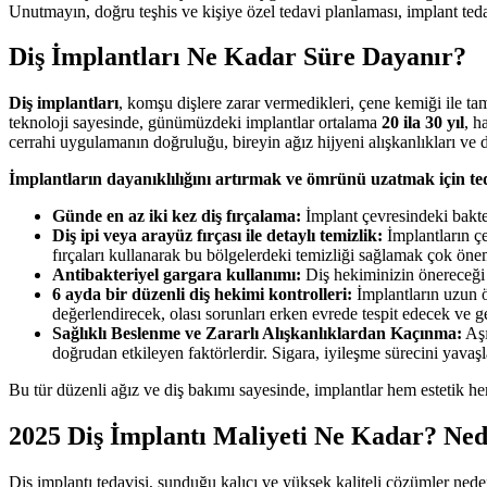
Unutmayın, doğru teşhis ve kişiye özel tedavi planlaması, implant teda
Diş İmplantları Ne Kadar Süre Dayanır?
Diş implantları
, komşu dişlere zarar vermedikleri, çene kemiği ile ta
teknoloji sayesinde, günümüzdeki implantlar ortalama
20 ila 30 yıl
, h
cerrahi uygulamanın doğruluğu, bireyin ağız hijyeni alışkanlıkları ve dü
İmplantların dayanıklılığını artırmak ve ömrünü uzatmak için ted
Günde en az iki kez diş fırçalama:
İmplant çevresindeki bakteri
Diş ipi veya arayüz fırçası ile detaylı temizlik:
İmplantların çe
fırçaları kullanarak bu bölgelerdeki temizliği sağlamak çok önem
Antibakteriyel gargara kullanımı:
Diş hekiminizin önereceği a
6 ayda bir düzenli diş hekimi kontrolleri:
İmplantların uzun ö
değerlendirecek, olası sorunları erken evrede tespit edecek ve ge
Sağlıklı Beslenme ve Zararlı Alışkanlıklardan Kaçınma:
Aşı
doğrudan etkileyen faktörlerdir. Sigara, iyileşme sürecini yavaşlat
Bu tür düzenli ağız ve diş bakımı sayesinde, implantlar hem estetik h
2025 Diş İmplantı Maliyeti Ne Kadar? Ned
Diş implantı tedavisi, sunduğu kalıcı ve yüksek kaliteli çözümler nede