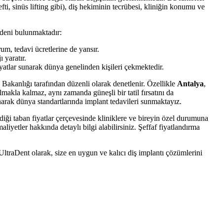
fti, sinüs lifting gibi), diş hekiminin tecrübesi, kliniğin konumu ve
deni bulunmaktadır:
um, tedavi ücretlerine de yansır.
 yaratır.
yatlar sunarak dünya genelinden kişileri çekmektedir.
 Bakanlığı tarafından düzenli olarak denetlenir. Özellikle
Antalya
,
almakla kalmaz, aynı zamanda güneşli bir tatil fırsatını da
anarak dünya standartlarında implant tedavileri sunmaktayız.
lediği taban fiyatlar çerçevesinde kliniklere ve bireyin özel durumuna
aliyetler hakkında detaylı bilgi alabilirsiniz. Şeffaf fiyatlandırma
UltraDent olarak, size en uygun ve kalıcı diş implantı çözümlerini