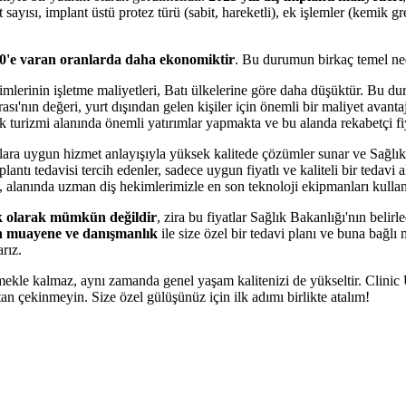
ayısı, implant üstü protez türü (sabit, hareketli), ek işlemler (kemik gre
'e varan oranlarda daha ekonomiktir
. Bu durumun birkaç temel ne
imlerinin işletme maliyetleri, Batı ülkelerine göre daha düşüktür. Bu dur
sı'nın değeri, yurt dışından gelen kişiler için önemli bir maliyet avantajı
k turizmi alanında önemli yatırımlar yapmakta ve bu alanda rekabetçi fi
tlara uygun hizmet anlayışıyla yüksek kalitede çözümler sunar ve Sağlık
antı tedavisi tercih edenler, sadece uygun fiyatlı ve kaliteli bir tedavi 
rak, alanında uzman diş hekimlerimizle en son teknoloji ekipmanları kull
etik olarak mümkün değildir
, zira bu fiyatlar Sağlık Bakanlığı'nın belir
ön muayene ve danışmanlık
ile size özel bir tedavi planı ve buna bağlı m
rız.
rmekle kalmaz, aynı zamanda genel yaşam kalitenizi de yükseltir. Clinic 
n çekinmeyin. Size özel gülüşünüz için ilk adımı birlikte atalım!