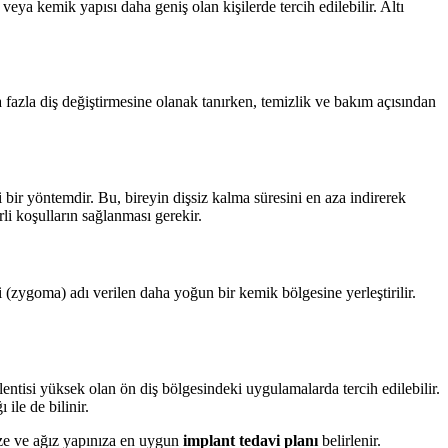
veya kemik yapısı daha geniş olan kişilerde tercih edilebilir. Altı
a fazla diş değiştirmesine olanak tanırken, temizlik ve bakım açısından
ği bir yöntemdir. Bu, bireyin dişsiz kalma süresini en aza indirerek
rli koşulların sağlanması gerekir.
i (zygoma) adı verilen daha yoğun bir kemik bölgesine yerleştirilir.
entisi yüksek olan ön diş bölgesindeki uygulamalarda tercih edilebilir.
ile de bilinir.
size ve ağız yapınıza en uygun
implant tedavi planı
belirlenir.