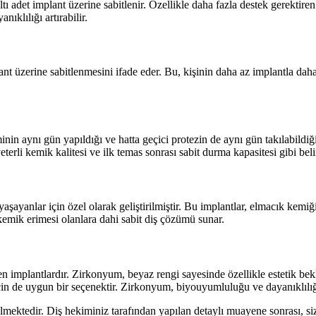
 adet implant üzerine sabitlenir. Özellikle daha fazla destek gerektiren 
ıklılığı artırabilir.
ant üzerine sabitlenmesini ifade eder. Bu, kişinin daha az implantla dah
eminin aynı gün yapıldığı ve hatta geçici protezin de aynı gün takılabildi
erli kemik kalitesi ve ilk temas sonrası sabit durma kapasitesi gibi beli
şayanlar için özel olarak geliştirilmiştir. Bu implantlar, elmacık kemiğ
kemik erimesi olanlara dahi sabit diş çözümü sunar.
n implantlardır. Zirkonyum, beyaz rengi sayesinde özellikle estetik bekl
in de uygun bir seçenektir. Zirkonyum, biyouyumluluğu ve dayanıklılığı 
bilmektedir. Diş hekiminiz tarafından yapılan detaylı muayene sonrası, 