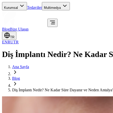
Tedaviler
Kurumsal
Multimedya
Blog
Bize Ulaşın
TR
EN
RU
TR
Diş İmplantı Nedir? Ne Kadar S
Ana Sayfa
Blog
Diş İmplantı Nedir? Ne Kadar Süre Dayanır ve Neden Antalya'd