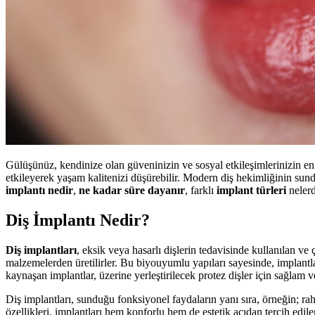
Gülüşünüz, kendinize olan güveninizin ve sosyal etkileşimlerinizin en
etkileyerek yaşam kalitenizi düşürebilir. Modern diş hekimliğinin sun
implantı nedir
,
ne kadar süre dayanır
, farklı
implant türleri
neler
Diş İmplantı Nedir?
Diş implantları
, eksik veya hasarlı dişlerin tedavisinde kullanılan ve
malzemelerden üretilirler. Bu biyouyumlu yapıları sayesinde, implantla
kaynaşan implantlar, üzerine yerleştirilecek protez dişler için sağlam ve
Diş implantları, sunduğu fonksiyonel faydaların yanı sıra, örneğin; r
özellikleri, implantları hem konforlu hem de estetik açıdan tercih edi