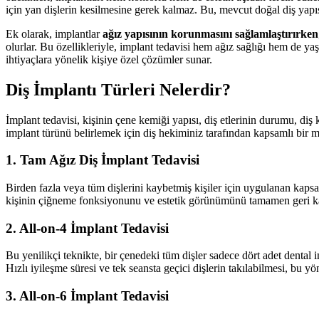
için yan dişlerin kesilmesine gerek kalmaz. Bu, mevcut doğal diş yapı
Ek olarak, implantlar
ağız yapısının korunmasını sağlamlaştırırken
olurlar. Bu özellikleriyle, implant tedavisi hem ağız sağlığı hem de yaş
ihtiyaçlara yönelik kişiye özel çözümler sunar.
Diş İmplantı Türleri Nelerdir?
İmplant tedavisi, kişinin çene kemiği yapısı, diş etlerinin durumu, diş
implant türünü belirlemek için diş hekiminiz tarafından kapsamlı bir m
1. Tam Ağız Diş İmplant Tedavisi
Birden fazla veya tüm dişlerini kaybetmiş kişiler için uygulanan kapsaml
kişinin çiğneme fonksiyonunu ve estetik görünümünü tamamen geri ka
2. All-on-4 İmplant Tedavisi
Bu yenilikçi teknikte, bir çenedeki tüm dişler sadece dört adet dental i
Hızlı iyileşme süresi ve tek seansta geçici dişlerin takılabilmesi, bu 
3. All-on-6 İmplant Tedavisi