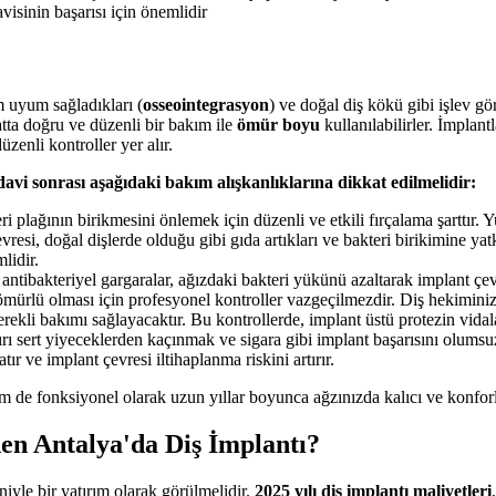
visinin başarısı için önemlidir
m uyum sağladıkları (
osseointegrasyon
) ve doğal diş kökü gibi işlev g
atta doğru ve düzenli bir bakım ile
ömür boyu
kullanılabilirler. İmplant
zenli kontroller yer alır.
avi sonrası aşağıdaki bakım alışkanlıklarına dikkat edilmelidir:
 plağının birikmesini önlemek için düzenli ve etkili fırçalama şarttır. Y
vresi, doğal dişlerde olduğu gibi gıda artıkları ve bakteri birikimine yatk
lidir.
ntibakteriyel gargaralar, ağızdaki bakteri yükünü azaltarak implant çev
mürlü olması için profesyonel kontroller vazgeçilmezdir. Diş hekiminiz
rekli bakımı sağlayacaktır. Bu kontrollerde, implant üstü protezin vidala
rı sert yiyeceklerden kaçınmak ve sigara gibi implant başarısını olums
ır ve implant çevresi iltihaplanma riskini artırır.
em de fonksiyonel olarak uzun yıllar boyunca ağzınızda kalıcı ve konfo
en Antalya'da Diş İmplantı?
niyle bir yatırım olarak görülmelidir.
2025 yılı diş implantı maliyetleri