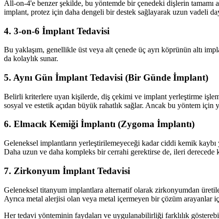
All-on-4'e benzer şekilde, bu yöntemde bir çenedeki dişlerin tamamı altı
implant, protez için daha dengeli bir destek sağlayarak uzun vadeli dayan
4. 3-on-6 İmplant Tedavisi
Bu yaklaşım, genellikle üst veya alt çenede üç ayrı köprünün altı impl
da kolaylık sunar.
5. Aynı Gün İmplant Tedavisi (Bir Günde İmplant)
Belirli kriterlere uyan kişilerde, diş çekimi ve implant yerleştirme işl
sosyal ve estetik açıdan büyük rahatlık sağlar. Ancak bu yöntem için yet
6. Elmacık Kemiği İmplantı (Zygoma İmplantı)
Geleneksel implantların yerleştirilemeyeceği kadar ciddi kemik kaybı ya
Daha uzun ve daha kompleks bir cerrahi gerektirse de, ileri derecede 
7. Zirkonyum İmplant Tedavisi
Geleneksel titanyum implantlara alternatif olarak zirkonyumdan üretile
Ayrıca metal alerjisi olan veya metal içermeyen bir çözüm arayanlar iç
Her tedavi yönteminin faydaları ve uygulanabilirliği farklılık göstere