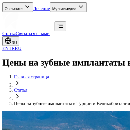
Лечение
О клинике
Мультимедиа
Статья
Связаться с нами
RU
EN
TR
RU
Цены на зубные имплантаты в
Главная страница
Статья
Цены на зубные имплантаты в Турции и Великобритании 