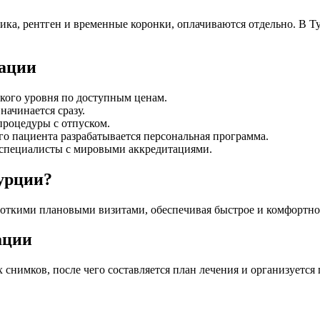
ика, рентген и временные коронки, оплачиваются отдельно. В 
тации
ского уровня по доступным ценам.
начинается сразу.
процедуры с отпуском.
о пациента разрабатывается персональная программа.
специалисты с мировыми аккредитациями.
урции?
роткими плановыми визитами, обеспечивая быстрое и комфортно
ации
х снимков, после чего составляется план лечения и организуется