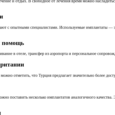
чение и отдых. В свободное от лечения время можно насладитьс
и
ают с опытными специалистами. Используемые имплантаты — э
я помощь
ание в отеле, трансфер из аэропорта и персональное сопровож
британии
ожно отметить, что Турция предлагает значительно более досту
жно поставить несколько имплантатов аналогичного качества. Э
ы